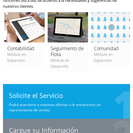
funciones día a día, de acuerdo a la necesidades y sugerencias de
nuestros clientes.
Contabilidad
Seguimiento de
Comunidad
Flota
Módulo en
Módulo en
Expansión
Módulo en
Expansión
Desarrollo
Solicite el Servicio
Podrá acercarse a nuestras oficinas o le enviaremos un
representante de ventas.
Cargue su Información