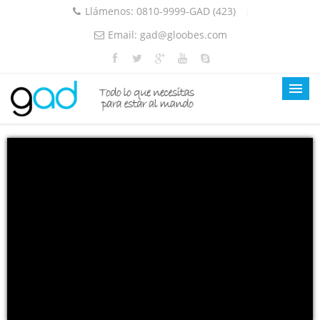
Llámenos:
0810-9999-GAD (423)
|
Email:
gad@gloobes.com
Inicio
Nuestro Servicio
Ingresar